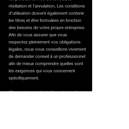
résiliation et l’annulation, Les conditions
d’utilisation doivent également contenir
les titres et être formulées en fonction
des besoins de votre propre entreprise.
Afin de vous assurer que vous
respectez pleinement vos obligations
légales, nous vous conseillons vivement
de demander conseil à un professionnel
afin de mieux comprendre quelles sont
les exigences qui vous concernent
spécifiquement.
Cliquez ici
pour des informations plus
détaillées sur comment formuler vos
conditions d’utilisation.